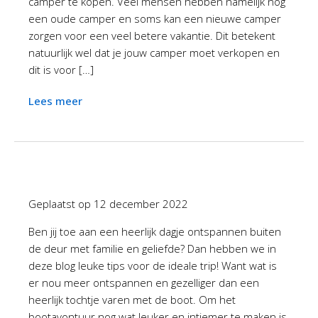
camper te kopen. Veel mensen hebben namelijk nog
een oude camper en soms kan een nieuwe camper
zorgen voor een veel betere vakantie. Dit betekent
natuurlijk wel dat je jouw camper moet verkopen en
dit is voor […]
Lees meer
Geplaatst op
12 december 2022
Ben jij toe aan een heerlijk dagje ontspannen buiten
de deur met familie en geliefde? Dan hebben we in
deze blog leuke tips voor de ideale trip! Want wat is
er nou meer ontspannen en gezelliger dan een
heerlijk tochtje varen met de boot. Om het
bootavontuur nog wat leuker en intiemer te maken is